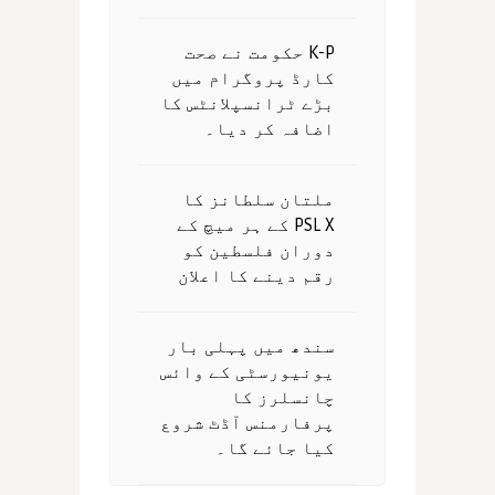
K-P حکومت نے صحت
کارڈ پروگرام میں
بڑے ٹرانسپلانٹس کا
اضافہ کر دیا۔
ملتان سلطانز کا
PSL X کے ہر میچ کے
دوران فلسطین کو
رقم دینے کا اعلان
سندھ میں پہلی بار
یونیورسٹی کے وائس
چانسلرز کا
پرفارمنس آڈٹ شروع
کیا جائے گا۔