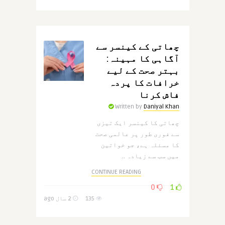
چھاتی کے کینسر سے
آگاہی کا مہینہ:
بہتر صحت کے لیے
خرافات کا پردہ
فاش کرنا
Written by
Daniyal Khan
چھاتی کا کینسر ایک تیزی
سے فوری طور پر عالمی صحت
کا مسئلہ ہے، جو خواتین
میں سب سے زیادہ ..
CONTINUE READING
0
1
135
2 سال ago