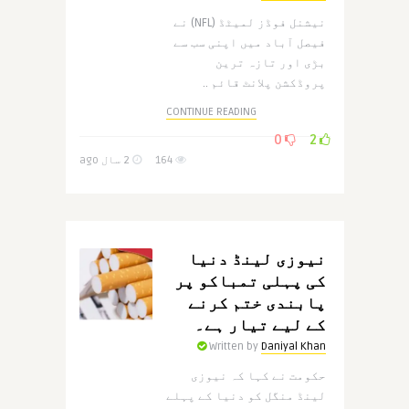
نیشنل فوڈز لمیٹڈ (NFL) نے
فیصل آباد میں اپنی سب سے
بڑی اور تازہ ترین
پروڈکشن پلانٹ قائم ..
CONTINUE READING
0
2
164
2 سال ago
نیوزی لینڈ دنیا
کی پہلی تمباکو پر
پابندی ختم کرنے
کے لیے تیار ہے۔
Written by
Daniyal Khan
حکومت نے کہا کہ نیوزی
لینڈ منگل کو دنیا کے پہلے