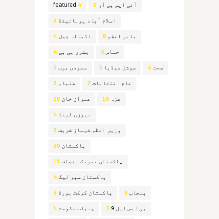
آئی ایس پی آر
5
4
featured
اسلام آباد یونائیٹڈ
3
بابر اعظم
8
اڈیالہ جیل
4
حماس
3
بشریٰ بی بی
4
صحت
4
سوشل میڈیا
3
سعودی عرب
3
عام انتخابات
7
طلباء
3
غزہ
10
عمران خان
28
نیوزی لینڈ
4
وزیر اعظم شہباز شریف
3
پاکستان
20
پاکستان تحریک انصاف
11
پاکستان سپر لیگ
4
پنجاب
9
پاکستان کرکٹ بورڈ
3
پی ایس ایل 9
5
پنجاب حکومت
4