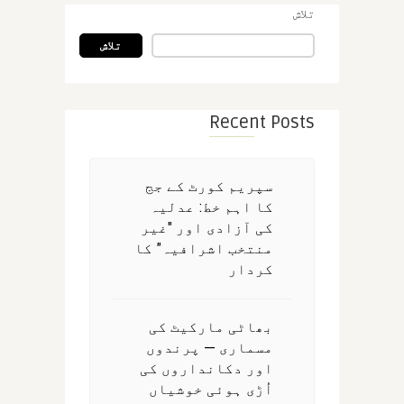
تلاش
تلاش
Recent Posts
سپریم کورٹ کے جج
کا اہم خط: عدلیہ
کی آزادی اور "غیر
منتخب اشرافیہ” کا
کردار
بھاٹی مارکیٹ کی
مسماری — پرندوں
اور دکانداروں کی
اُڑی ہوئی خوشیاں