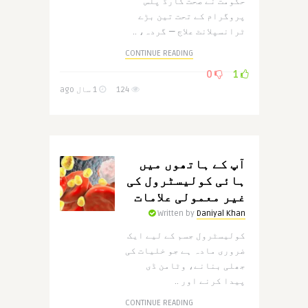
حکومت نے صحت کارڈ پلس
پروگرام کے تحت تین بڑے
ٹرانسپلانٹ علاج — گردہ، ..
CONTINUE READING
0
1
124
1 سال ago
آپ کے ہاتھوں میں
ہائی کولیسٹرول کی
غیر معمولی علامات
Written by
Daniyal Khan
کولیسٹرول جسم کے لیے ایک
ضروری مادہ ہے جو خلیات کی
جھلی بنانے، وٹامن ڈی
پیدا کرنے اور ..
CONTINUE READING