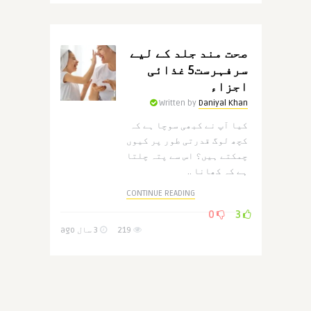
صحت مند جلد کے لیے
سرفہرست5 غذائی
اجزاء
Written by
Daniyal Khan
کیا آپ نے کبھی سوچا ہے کہ
کچھ لوگ قدرتی طور پر کیوں
چمکتے ہیں؟ اس سے پتہ چلتا
ہے کہ کھانا ..
CONTINUE READING
0
3
219
3 سال ago