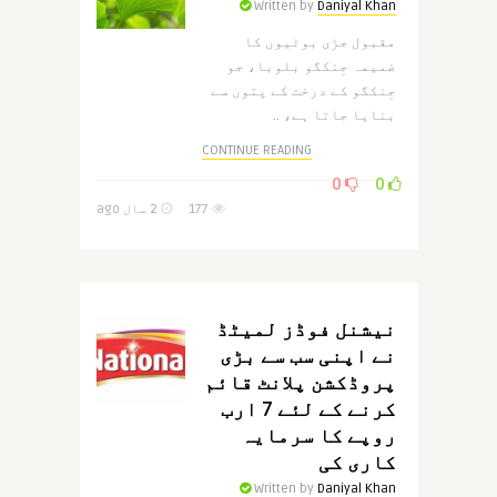
Written by
Daniyal Khan
مقبول جڑی بوٹیوں کا
ضمیمہ جِنکگو بلوبا، جو
جِنکگو کے درخت کے پتوں سے
بنایا جاتا ہے، ..
CONTINUE READING
0
0
177
2 سال ago
نیشنل فوڈز لمیٹڈ
نے اپنی سب سے بڑی
پروڈکشن پلانٹ قائم
کرنے کے لئے 7 ارب
روپے کا سرمایہ
کاری کی
Written by
Daniyal Khan