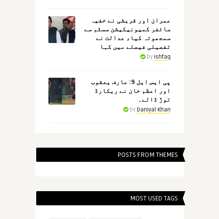
عمران اور قریشی نے خفیہ
سائفر کمیونیکیشن سسٹم سے
سمجھوتہ کیا، عدالت نے
تفصیلی فیصلے میں کہا
by
ishfaq
پی ایس ایل 9: عارف یعقوب
اور اعظم خان نے ریکارڈ
توڑ ڈالے۔
by
Daniyal Khan
POSTS FROM THEMES
MOST USED TAGS