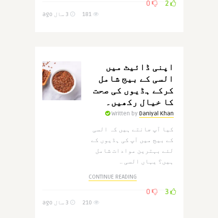
0
2
181
3 سال ago
اپنی ڈائیٹ میں
السی کے بیج شامل
کرکے ہڈیوں کی صحت
کا خیال رکھیں۔
Written by
Daniyal Khan
کیا آپ جانتے ہیں کہ السی
کے بیج میں آپ کی ہڈیوں کے
لئے بہترین موادات شامل
ہیں؟ یہاں السی ..
CONTINUE READING
0
3
210
3 سال ago