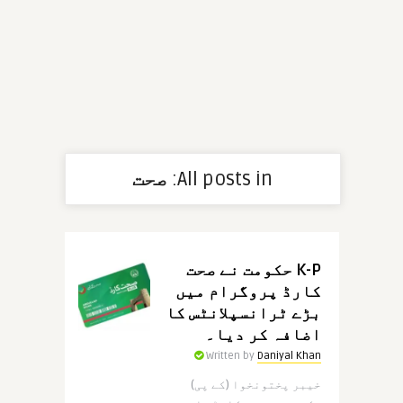
All posts in:
صحت
K-P حکومت نے صحت
کارڈ پروگرام میں
بڑے ٹرانسپلانٹس کا
اضافہ کر دیا۔
Written by
Daniyal Khan
خیبر پختونخوا (کے پی)