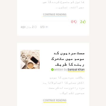
قانون کو منسوخ کردے گا جس
میں آئندہ نسلوں ..
CONTINUE READING
0
2
173
2 سال ago
سست سردیوں کے
موسم میں متحرک
رہنے کا طریقہ
Written by
Daniyal Khan
.بلاشبہ سردیوں کا موسم
اکثر سستی کا احساس لاتا ہے
سرد راتوں سے لے کر سست
صبحوں تک، لوگ ..
CONTINUE READING