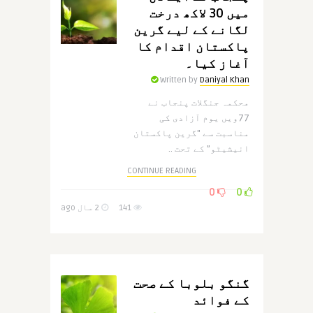
میں 30 لاکھ درخت
لگانے کے لیے گرین
پاکستان اقدام کا
آغاز کیا۔
Written by
Daniyal Khan
محکمہ جنگلات پنجاب نے
77ویں یوم آزادی کی
مناسبت سے "گرین پاکستان
انیشیٹو” کے تحت ..
CONTINUE READING
0
0
141
2 سال ago
گنگو بلوبا کے صحت
کے فوائد