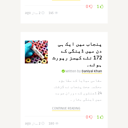
0
1
145
2 سال ago
پنجاب میں ایک ہی
دن میں ڈینگی کے
172 نئے کیسز رپورٹ
ہوئے۔
Written by
Daniyal Khan
مقامی میڈیا کے مطابق،
محکمہ صحت پنجاب نے گزشتہ
24 گھنٹوں کے دوران صوبے
میں ڈینگی بخار ..
CONTINUE READING
0
1
180
2 سال ago