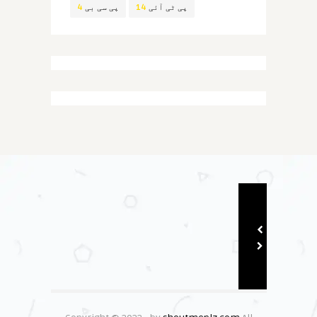
پی ٹی آئی
14
پی سی بی
4