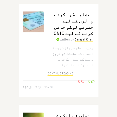
اعضاء عطیہ کرنے
والوں کے لیے
خصوصی لوگو حاصل
کرنے کے لیے CNIC
Written by
Daniyal Khan
وزیر اعظم شہباز شریف نے
اعضاء کے عطیات کو فروغ
دینے کے لیے ایک قومی
اقدام کا آغاز کیا ..
CONTINUE READING
0
0
134
2 سال ago
پنجاب نے ایک دن