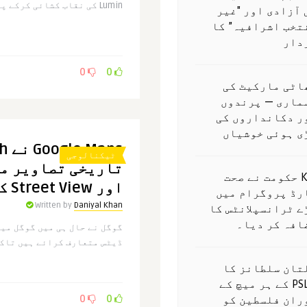
Lumin کی نقاب کشائی کرکے پاکستان آٹو شو 2024 میں ..
 آزادی اور "غیر
تخب اشرافیہ” کا
دار
0
0
اٹی مارکیٹ کی
ماری — پرندوں
ر دکانداروں کی
ڑی ہوئی خوشیاں
ٹیکنالوجی
تاریخی تصاویر م
K-P حکومت نے صحت
اور Street View کو پھیلایا ہے۔
رڈ پروگرام میں
Written by
Daniyal Khan
ے ٹرانسپلانٹس کا
افہ کر دیا۔
گوگل نے حال ہی میں گوگل میپ
ڈیٹس متعارف کرائے ہیں تاکہ 
تان سلطانز کا
PSL X کے ہر میچ کے
ران فلسطین کو
0
0