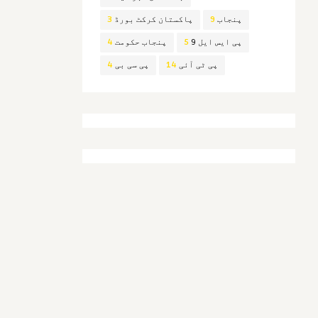
پنجاب
9
پاکستان کرکٹ بورڈ
3
پی ایس ایل 9
5
پنجاب حکومت
4
پی ٹی آئی
14
پی سی بی
4