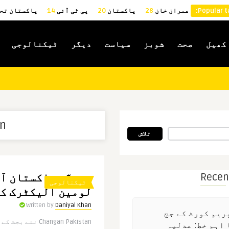
Popular t
عمران خان
28
پاکستان
20
پی ٹی آئی
14
پاکستان تح
کھیل
صحت
شوبز
سیاست
دیگر
ٹیکنالوجی
n:
تلاش
Recen
ٹیکنالوجی
لومین الیکٹرک کا
Written by
Daniyal Khan
ریم کورٹ کے جج
Changan Pakistan 
 اہم خط: عدلیہ