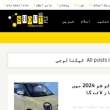
ریک انصاف
11
غزہ
10
پنجاب
9
بابر اعظم
8
عام انتخابات
7
تعلیم
اسلام
خبریں
All posts i
ٹیکنالوجی
چینگن پاکستان آٹو شو 2024 میں
ر لائے گا
نئے بجٹ کے موافق الیکٹرک ہیچ بیک