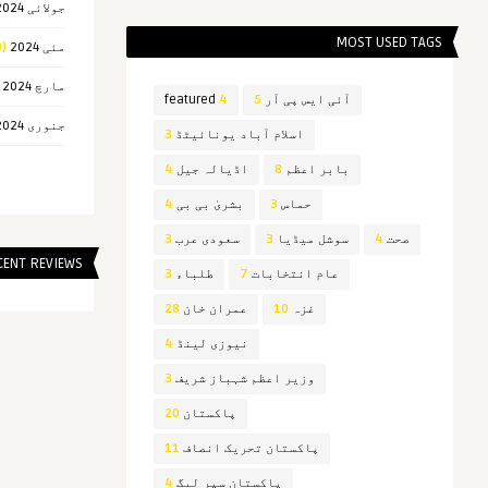
جولائی 2024
MOST USED TAGS
مئی 2024
(10)
مارچ 2024
3)
آئی ایس پی آر
5
4
featured
جنوری 2024
اسلام آباد یونائیٹڈ
3
بابر اعظم
8
اڈیالہ جیل
4
حماس
3
بشریٰ بی بی
4
صحت
4
سوشل میڈیا
3
سعودی عرب
3
CENT REVIEWS
عام انتخابات
7
طلباء
3
غزہ
10
عمران خان
28
نیوزی لینڈ
4
وزیر اعظم شہباز شریف
3
پاکستان
20
پاکستان تحریک انصاف
11
پاکستان سپر لیگ
4