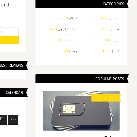
CATEGORIES
s and
تعلیم
(22)
اسلام
(8)
خبریں
(75)
ٹیکنالوجی
(27)
شوبز
(1)
سیاست
(55)
کھیل
(39)
صحت
(12)
BEST REVIEWS
POPULAR POSTS
CALENDAR
ٹیکنالوجی
پیر
منگل