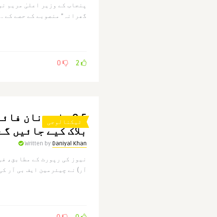
پنجاب کے وزیر اعلیٰ مریم نو
گھرانہ” منصوبے کے حصے کے ..
0
2
0.5 ملین نان فا
ٹیکنالوجی
بلاک کیے جائیں گے
Written by
Daniyal Khan
نیوز کی رپورٹ کے مطابق، فی
آر) نے چیئرمین ایف بی آر کی 