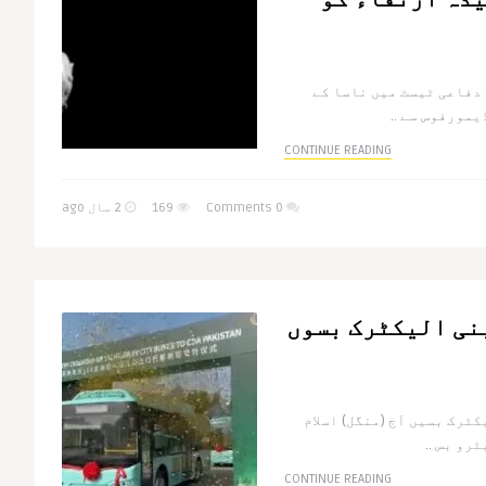
کے دفاعی ٹیسٹ میں ناسا کے
یمورفوس سے ..
CONTINUE READING
0 Comments
169
2 سال ago
ینی الیکٹرک بسوں
ٹرک بسیں آج (منگل) اسلام
رو بس ..
CONTINUE READING