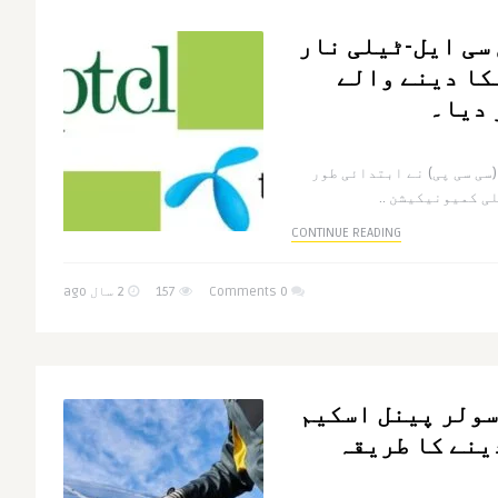
 سی ایل-ٹیلی نار
کا دینے والے
 دیا۔
سی سی پی) نے ابتدائی طور
ی کمیونیکیشن ..
CONTINUE READING
0 Comments
157
2 سال ago
سولر پینل اسکیم
ینے کا طریقہ