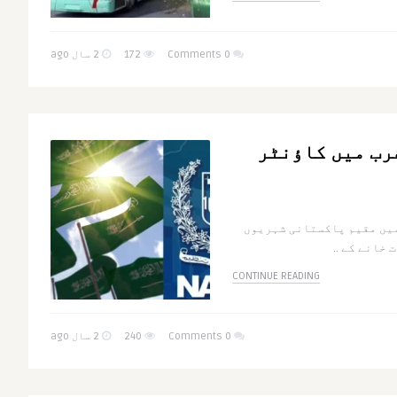
0 Comments
172
2 سال ago
رب میں کاؤنٹر
میں مقیم پاکستانی شہریوں
خانے کے ..
CONTINUE READING
0 Comments
240
2 سال ago