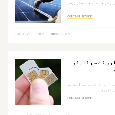
از شریف نے "چیف منسٹر روشن
CONTINUE READING
0 Comments
178
2 سال ago
ئلرز کے سم کارڈز
ڈرل بورڈ آف ریونیو (ایف بی
منظوری ..
CONTINUE READING