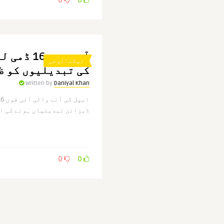
0
0
آئی فون 6
ٹیکنالوجی
کی تبدیلیوں کو ظ
Written by
Daniyal Khan
ڈیزائن تبدیلیاں ہونے کی افو
0
0