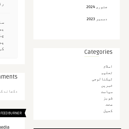
رق
جنوری 2024
دسمبر 2023
سن
یو
چا
پر
کی
Categories
اسلام
تعلیم
mments
ٹیکنالوجی
خبریں
دکھانے کے
سیاست
شوبز
صحت
کھیل
FEEDBURNER
media