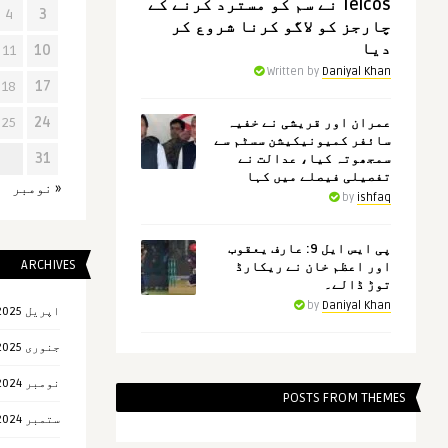
Telcos نے سم کو مسترد کرنے کے
4
3
چارجز کو لاگو کرنا شروع کر
دیا
11
10
Written by
Daniyal Khan
18
17
25
24
عمران اور قریشی نے خفیہ
سائفر کمیونیکیشن سسٹم سے
31
سمجھوتہ کیا، عدالت نے
تفصیلی فیصلے میں کہا
« نومبر
by
ishfaq
پی ایس ایل 9: عارف یعقوب
ARCHIVES
اور اعظم خان نے ریکارڈ
توڑ ڈالے۔
by
Daniyal Khan
اپریل 2025
جنوری 2025
نومبر 2024
POSTS FROM THEMES
ستمبر 2024