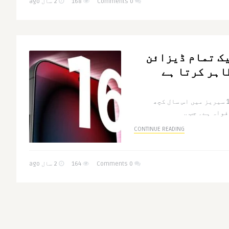
0 Comments
168
2 سال ago
1 ڈمی لیک تمام ڈیزائن
اہر کرتا ہے
ایپل کی آنے والی آئی فون 16 سیریز میں اس سال کچھ
اہ ہے۔ جب ..
CONTINUE READING
0 Comments
164
2 سال ago