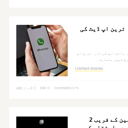
 ترین اپ ڈیٹ کی
یا ہے کہ واٹس ایپ کی تازہ ترین اپ
CONTINUE READING
0 Comments
198
2 سال ago
ناسا کی تصویر زمین کے قریب 2
دہ ارتقاء کو